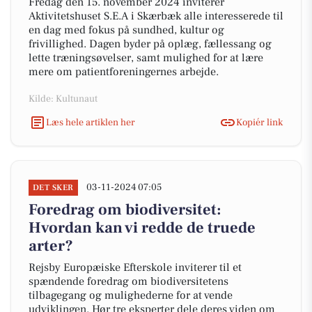
Fredag den 15. november 2024 inviterer
Aktivitetshuset S.E.A i Skærbæk alle interesserede til
en dag med fokus på sundhed, kultur og
frivillighed. Dagen byder på oplæg, fællessang og
lette træningsøvelser, samt mulighed for at lære
mere om patientforeningernes arbejde.
Kilde: Kultunaut
Læs hele artiklen her
Kopiér link
03-11-2024 07:05
DET SKER
Foredrag om biodiversitet:
Hvordan kan vi redde de truede
arter?
Rejsby Europæiske Efterskole inviterer til et
spændende foredrag om biodiversitetens
tilbagegang og mulighederne for at vende
udviklingen. Hør tre eksperter dele deres viden om