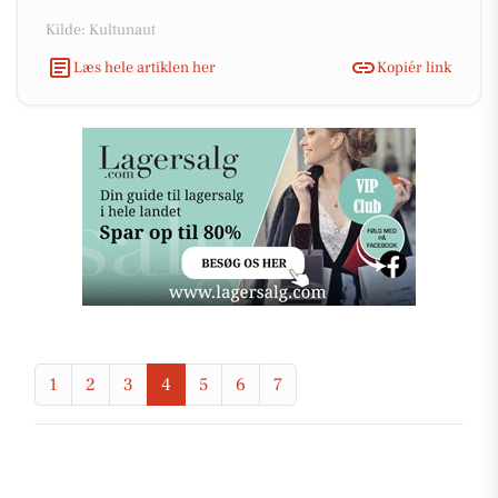
Kilde: Kultunaut
Læs hele artiklen her
Kopiér link
1
2
3
4
5
6
7