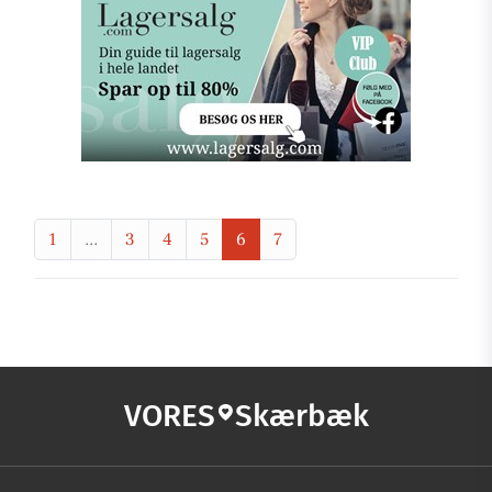
1
...
3
4
5
6
7
VORES
Skærbæk