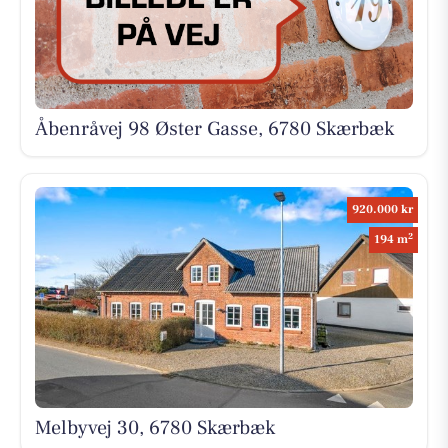
Åbenråvej 98 Øster Gasse, 6780 Skærbæk
920.000 kr
2
194 m
Melbyvej 30, 6780 Skærbæk