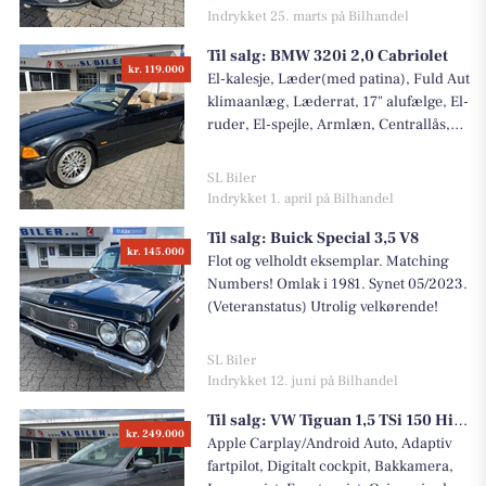
zone klimaanlæg, Bluetooth, Dab radio,
Indrykket 25. marts på Bilhandel
El-justerbart førersæde, Sædevarme,
Til salg:
BMW 320i 2,0 Cabriolet
Lys automatik, Dellæder, Nøglefri,
kr. 119.000
Læder/multifunktionsrat, Ratgearskift,
El-kalesje, Læder(med patina), Fuld Aut
Regnsensor, Dæktrykskontrol, Udv
klimaanlæg, Læderrat, 17" alufælge, El-
tempmåler, Parksensor for+bag, 4 x el-
ruder, El-spejle, Armlæn, Centrallås,
ruder, El-klapbare sidespejle med
Tågelygter, Abs, Airbag. Super flot og
varme, Mørktonede ruder, Tågelygter,
velkørende! Nysynet d. 12/03-2026.
SL Biler
Splitbagsæde, Isofix, Armlæn for+bag,
Nyserviceret med nyt olie+filter på
Indrykket 1. april på Bilhandel
17" alufælge, Vinterhjul, Træk(kg1500).
motor og aut gearkasse, nye tændrør,
Til salg:
Buick Special 3,5 V8
Flot og velholdt - med masser af udstyr!.
luftfilter. Lækker sommerbil! Grundet
kr. 145.000
Billig finansiering tilbydes-også uden
bilens alder, sælges den kun uden
Flot og velholdt eksemplar. Matching
udbetaling!
garanti, men fremvises gerne på en lift!
Numbers! Omlak i 1981. Synet 05/2023.
(Veteranstatus) Utrolig velkørende!
SL Biler
Indrykket 12. juni på Bilhandel
Til salg:
VW Tiguan 1,5 TSi 150 Highline LUX DSG
kr. 249.000
Apple Carplay/Android Auto, Adaptiv
fartpilot, Digitalt cockpit, Bakkamera,