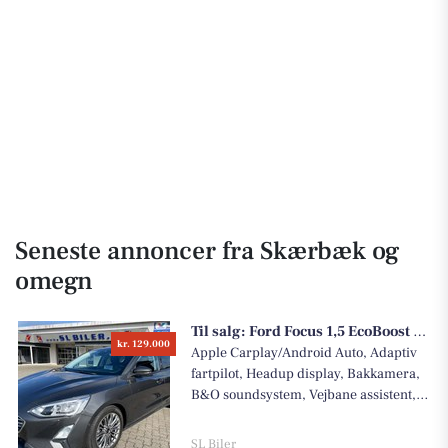
Seneste annoncer fra Skærbæk og
omegn
Til salg:
Ford Focus 1,5 EcoBoost Titanium aut.
kr. 129.000
Apple Carplay/Android Auto, Adaptiv
fartpilot, Headup display, Bakkamera,
B&O soundsystem, Vejbane assistent,
Skiltegenkendelse, Trådløs
mobilopladning, Xenon/ledlygter, 2
SL Biler