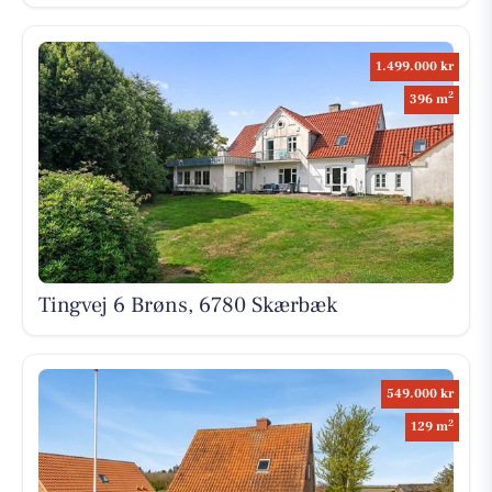
1.499.000 kr
2
396 m
Tingvej 6 Brøns, 6780 Skærbæk
549.000 kr
2
129 m