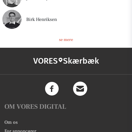
Birk Henriksen
se mere
VORES
Skærbæk
OM VORES DIGITAL
Om os
For annoncører