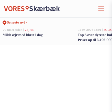
VORES
Skærbæk
Seneste nyt ›
20 timer siden |
VEJRET
05-08-2026 13:01 |
BOLI
Mildt vejr med blæst i dag
Top 6 over dyreste bol
Priser op til 3.195.00