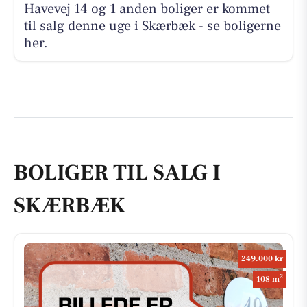
Havevej 14 og 1 anden boliger er kommet
til salg denne uge i Skærbæk - se boligerne
her.
BOLIGER TIL SALG I
SKÆRBÆK
249.000 kr
2
108 m