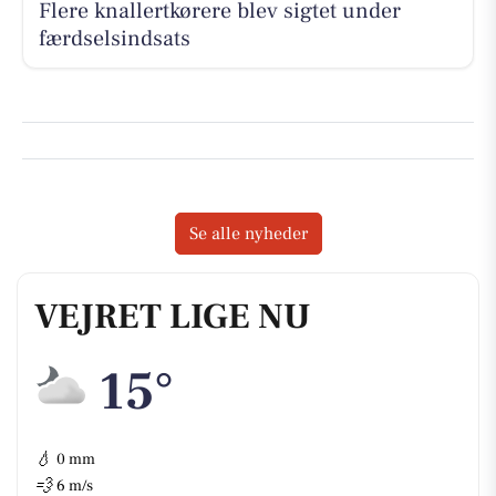
Flere knallertkørere blev sigtet under
færdselsindsats
Se alle nyheder
VEJRET LIGE NU
15°
💧
0 mm
💨
6 m/s