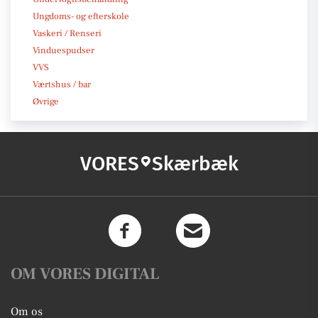
Ungdoms- og efterskole
Vaskeri / Renseri
Vinduespudser
VVS
Værtshus / bar
Øvrige
VORES
Skærbæk
OM VORES DIGITAL
Om os