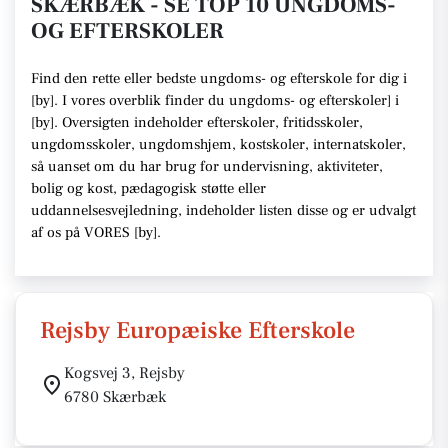
SKÆRBÆK - SE TOP 10 UNGDOMS-
OG EFTERSKOLER
Find den rette
eller bedste ungdoms- og efterskole
for dig i
[
by
]. I vores overblik finder du ungdoms- og efterskoler] i
[
by
].
Oversigten indeholder efterskoler, fritidsskoler,
ungdomsskoler, ungdomshjem, kostskoler, internatskoler,
så uanset om du har brug for undervisning, aktiviteter,
bolig og kost, pædagogisk støtte eller
uddannelsesvejledning,
indeholder listen disse
og er udvalgt
af os på VORES [
by
]
.
Rejsby Europæiske Efterskole
Kogsvej 3, Rejsby
6780 Skærbæk