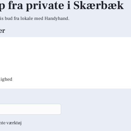
lp fra private i Skærbæk
is bud fra lokale med Handyhand.
er
jlighed
nte værktøj