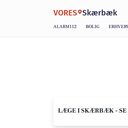
VORES
Skærbæk
ALARM112
BOLIG
ERHVER
LÆGE I SKÆRBÆK - SE