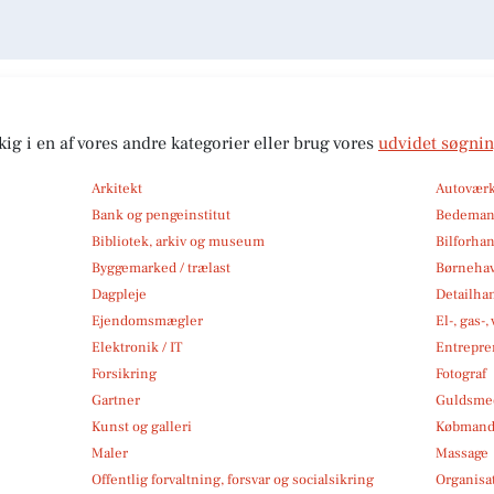
kig i en af vores andre kategorier eller brug vores
udvidet søgni
Arkitekt
Autoværk
Bank og pengeinstitut
Bedema
Bibliotek, arkiv og museum
Bilforha
Byggemarked / trælast
Børneha
Dagpleje
Detailha
Ejendomsmægler
El-, gas-
Elektronik / IT
Entrepre
Forsikring
Fotograf
Gartner
Guldsmed
Kunst og galleri
Købmand
Maler
Massage
Offentlig forvaltning, forsvar og socialsikring
Organisa