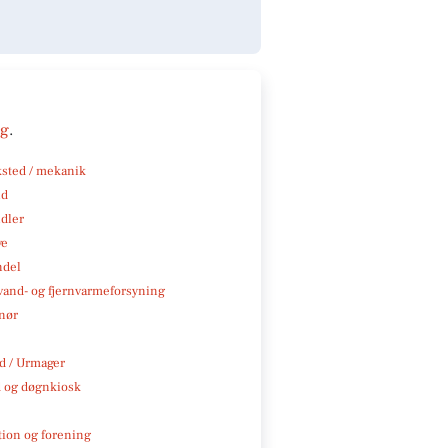
ng
.
sted / mekanik
nd
ndler
ve
ndel
, vand- og fjernvarmeforsyning
nør
 / Urmager
 og døgnkiosk
tion og forening