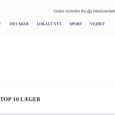
Gratis nyheder fra
dit
lokalområde
V
DET SKER
LOKALT NYT
SPORT
VEJRET
 TOP 10 LÆGER