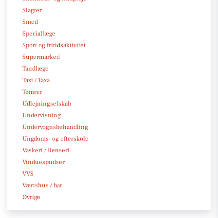
Slagter
Smed
Speciallæge
Sport og fritidsaktivitet
Supermarked
Tandlæge
Taxi / Taxa
Tømrer
Udlejningselskab
Undervisning
Undervognsbehandling
Ungdoms- og efterskole
Vaskeri / Renseri
Vinduespudser
VVS
Værtshus / bar
Øvrige