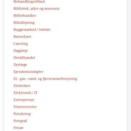
Behandlingstilbud
Bibliotek, arkiv og museum
Bilforhandler
Biludlejning
Byggemarked / trælast
Børnehave
Catering
Dagpleje
Detailhandel
Dyrlæge
Ejendomsmægler
El-, gas-, vand- og fjernvarmeforsyning
Elektriker
Elektronik / IT
Entreprenør
Fitnesscenter
Forsikring
Fotograf
Frisør