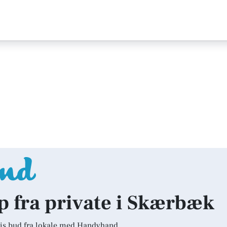
lp fra private i Skærbæk
is bud fra lokale med Handyhand.