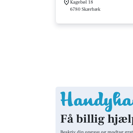
Kagebøl 18
6780 Skærbæk
Få billig hjæ
Beskriv din opgave og modtag grat