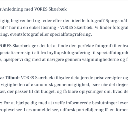
ver Anledning med VORES Skærbæk
igtig begivenhed og leder efter den ideelle fotograf? Spørgsmål
af?" har nu en enkel løsning - VORES Skærbæk. Vi finder fotograf
ing, eventsfotograf eller specialfotografering.
ORES Skærbæk gør det let at finde den perfekte fotograf til enhv
pecialiserer sig i alt fra bryllupsfotografering til specialfotogra
e, hjælper vi dig med at navigere gennem valgmulighederne og fin
ve Tilbud:
VORES Skærbæk tilbyder detaljerede prisoversigter og 
tår vigtigheden af økonomisk gennemsigtighed, især når det dreje
r, der passer til dit budget, og få klare oplysninger om, hvad der
r:
For at hjælpe dig med at træffe informerede beslutninger lev
oplevelser. Læs anmeldelser, udforsk porteføljer og få en forne