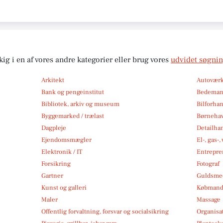
kig i en af vores andre kategorier eller brug vores
udvidet søgni
Arkitekt
Autoværk
Bank og pengeinstitut
Bedema
Bibliotek, arkiv og museum
Bilforha
Byggemarked / trælast
Børneha
Dagpleje
Detailha
Ejendomsmægler
El-, gas-
Elektronik / IT
Entrepre
Forsikring
Fotograf
Gartner
Guldsmed
Kunst og galleri
Købmand
Maler
Massage
Offentlig forvaltning, forsvar og socialsikring
Organisa