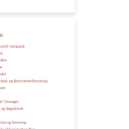
ng
.
sted / mekanik
nd
ndler
ve
ndel
, vand- og fjernvarmeforsyning
nør
 / Urmager
 og døgnkiosk
tion og forening