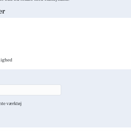
er
jlighed
nte værktøj