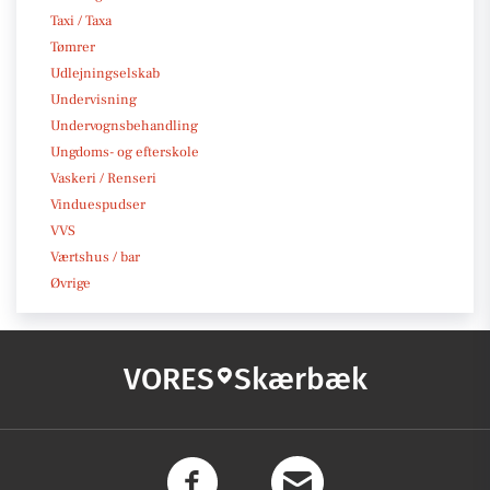
Taxi / Taxa
Tømrer
Udlejningselskab
Undervisning
Undervognsbehandling
Ungdoms- og efterskole
Vaskeri / Renseri
Vinduespudser
VVS
Værtshus / bar
Øvrige
VORES
Skærbæk