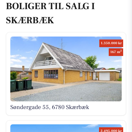
BOLIGER TIL SALG I
SKÆRBÆK
1.350.000 kr
2
167 m
Søndergade 55, 6780 Skærbæk
2.495.000 kr