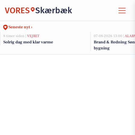
VORES
Skærbæk
Seneste nyt ›
8 timer siden |
VEJRET
07-08-2026 13:00 |
ALAR
Solrig dag med klar varme
Brand & Redning Sønd
bygning