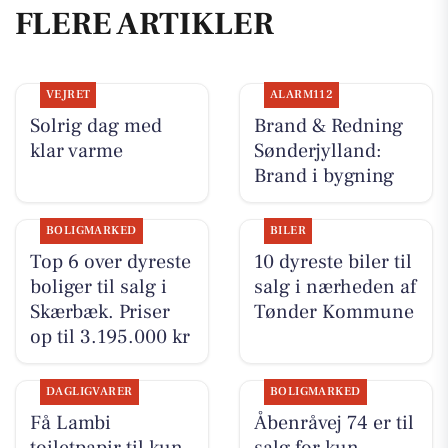
FLERE ARTIKLER
VEJRET
ALARM112
Solrig dag med
Brand & Redning
klar varme
Sønderjylland:
Brand i bygning
BOLIGMARKED
BILER
Top 6 over dyreste
10 dyreste biler til
boliger til salg i
salg i nærheden af
Skærbæk. Priser
Tønder Kommune
op til 3.195.000 kr
DAGLIGVARER
BOLIGMARKED
Få Lambi
Åbenråvej 74 er til