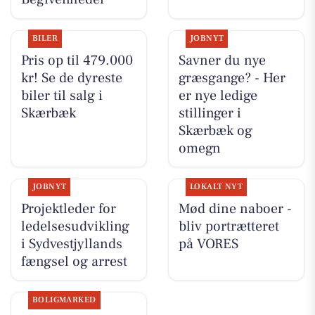
BILER
JOBNYT
Pris op til 479.000
Savner du nye
kr! Se de dyreste
græsgange? - Her
biler til salg i
er nye ledige
Skærbæk
stillinger i
Skærbæk og
omegn
JOBNYT
LOKALT NYT
Projektleder for
Mød dine naboer -
ledelsesudvikling
bliv portrætteret
i Sydvestjyllands
på VORES
fængsel og arrest
BOLIGMARKED