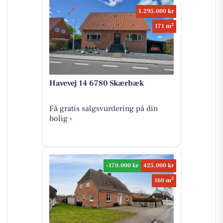
1.295.000 kr
2
171 m
Havevej 14 6780 Skærbæk
Få gratis salgsvurdering på din
bolig ›
-170.000 kr
425.000 kr
2
160 m