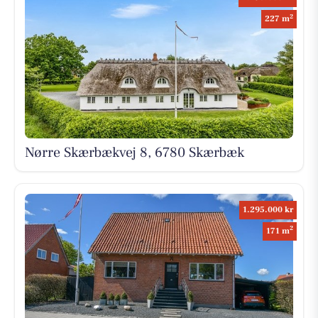
2
227 m
Nørre Skærbækvej 8, 6780 Skærbæk
1.295.000 kr
2
171 m