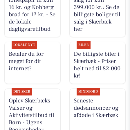
toiletpapir til kun
salg for kun
16 kr. og Kohberg
399.000 kr.: Se de
brød for 12 kr. - Se
billigste boliger til
de lokale
salg i Skærbæk
dagligvaretilbud
her
LOKALT NYT
BILER
Betaler du for
De billigste biler i
meget for dit
Skærbæk - Priser
internet?
helt ned til 82.000
kr!
DET SKER
MINDEORD
Oplev Skærbæks
Seneste
Valser og
dødsannoncer og
Aktivitetstilbud til
afdøde i Skærbæk
Børn - Ugens
Begivenheder