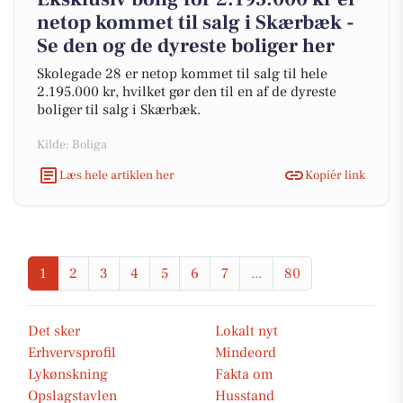
netop kommet til salg i Skærbæk -
Se den og de dyreste boliger her
Skolegade 28 er netop kommet til salg til hele
2.195.000 kr, hvilket gør den til en af de dyreste
boliger til salg i Skærbæk.
Kilde: Boliga
Læs hele artiklen her
Kopiér link
1
2
3
4
5
6
7
...
80
Det sker
Lokalt nyt
Erhvervsprofil
Mindeord
Lykønskning
Fakta om
Opslagstavlen
Husstand