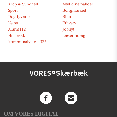
Krop & Sundhed
Mød dine naboer
Sport
Boligmarked
Dagligvarer
Biler
Vejret
Erhverv
Alarm112
Jobnyt
Historisk
Læserbidrag
Kommunalvalg 2025
VORES
Skærbæk
OM VORES DIGITAL