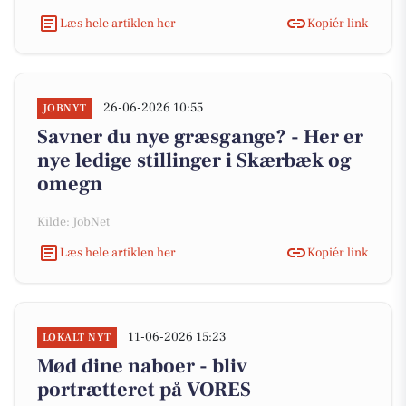
Læs hele artiklen her
Kopiér link
26-06-2026 10:55
JOBNYT
Savner du nye græsgange? - Her er
nye ledige stillinger i Skærbæk og
omegn
Kilde: JobNet
Læs hele artiklen her
Kopiér link
11-06-2026 15:23
LOKALT NYT
Mød dine naboer - bliv
portrætteret på VORES