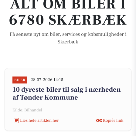
ALT OM BILER I
6780 SKÆRBÆK
Få seneste nyt om biler, services og købsmuligheder i
Skærbæk
28-07-2026 14:15
BILER
10 dyreste biler til salg i nærheden
af Tønder Kommune
Kilde: Bilhandel
Læs hele artiklen her
Kopiér link