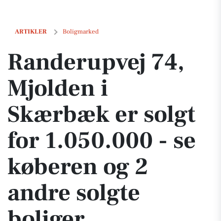
Randerupvej 74, Mjolden i Skærbæk er solgt for 1.050.000 - se købere
ARTIKLER
Boligmarked
Randerupvej 74,
Mjolden i
Skærbæk er solgt
for 1.050.000 - se
køberen og 2
andre solgte
boliger