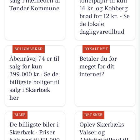
salg i nærheden af
toiletpapir til kun
Tønder Kommune
16 kr. og Kohberg
brød for 12 kr. - Se
de lokale
dagligvaretilbud
BOLIGMARKED
LOKALT NYT
Åbenråvej 74 er til
Betaler du for
salg for kun
meget for dit
399.000 kr.: Se de
internet?
billigste boliger til
salg i Skærbæk
her
BILER
DET SKER
De billigste biler i
Oplev Skærbæks
Skærbæk - Priser
Valser og