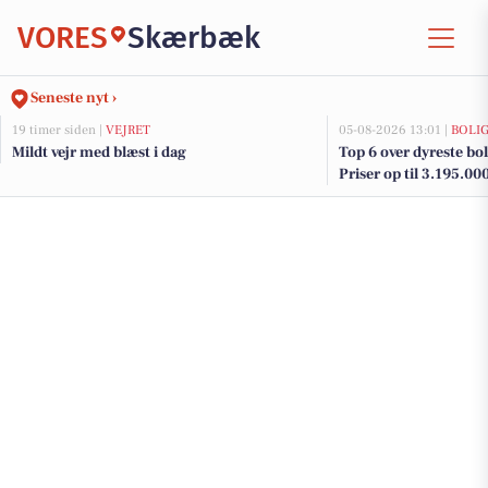
VORES
Skærbæk
Seneste nyt ›
19 timer siden |
VEJRET
05-08-2026 13:01 |
BOLI
Mildt vejr med blæst i dag
Top 6 over dyreste bol
Priser op til 3.195.00