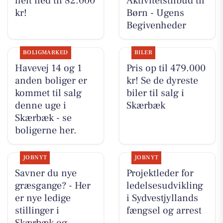
helt ned til 82.000
Aktivitetstilbud til
kr!
Børn - Ugens
Begivenheder
BOLIGMARKED
BILER
Havevej 14 og 1
Pris op til 479.000
anden boliger er
kr! Se de dyreste
kommet til salg
biler til salg i
denne uge i
Skærbæk
Skærbæk - se
boligerne her.
JOBNYT
JOBNYT
Savner du nye
Projektleder for
græsgange? - Her
ledelsesudvikling
er nye ledige
i Sydvestjyllands
stillinger i
fængsel og arrest