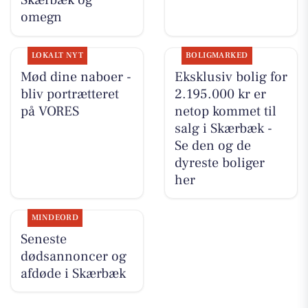
Skærbæk og
omegn
LOKALT NYT
BOLIGMARKED
Mød dine naboer -
Eksklusiv bolig for
bliv portrætteret
2.195.000 kr er
på VORES
netop kommet til
salg i Skærbæk -
Se den og de
dyreste boliger
her
MINDEORD
Seneste
dødsannoncer og
afdøde i Skærbæk