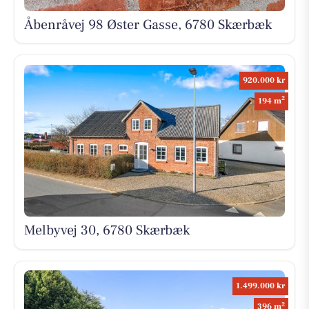
Åbenråvej 98 Øster Gasse, 6780 Skærbæk
920.000 kr
2
194 m
Melbyvej 30, 6780 Skærbæk
1.499.000 kr
2
396 m