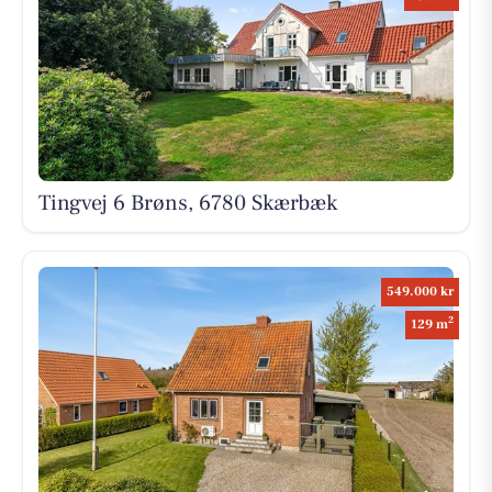
Tingvej 6 Brøns, 6780 Skærbæk
549.000 kr
2
129 m