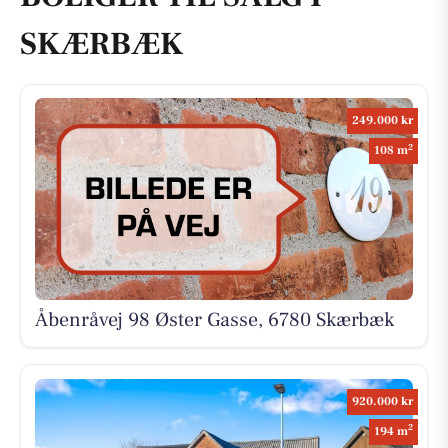
SKÆRBÆK
249.000 kr
2
108 m
Åbenråvej 98 Øster Gasse, 6780 Skærbæk
920.000 kr
2
194 m