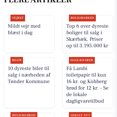
VEJRET
BOLIGMARKED
Mildt vejr med
Top 6 over dyreste
blæst i dag
boliger til salg i
Skærbæk. Priser
op til 3.195.000 kr
BILER
DAGLIGVARER
10 dyreste biler til
Få Lambi
salg i nærheden af
toiletpapir til kun
Tønder Kommune
16 kr. og Kohberg
brød for 12 kr. - Se
de lokale
dagligvaretilbud
BOLIGMARKED
LOKALT NYT