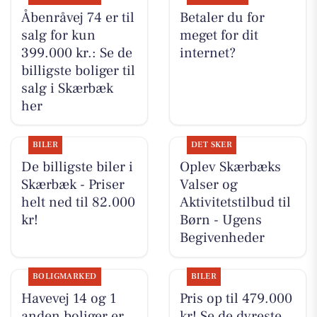
Åbenråvej 74 er til
Betaler du for
salg for kun
meget for dit
399.000 kr.: Se de
internet?
billigste boliger til
salg i Skærbæk
her
BILER
DET SKER
De billigste biler i
Oplev Skærbæks
Skærbæk - Priser
Valser og
helt ned til 82.000
Aktivitetstilbud til
kr!
Børn - Ugens
Begivenheder
BOLIGMARKED
BILER
Havevej 14 og 1
Pris op til 479.000
anden boliger er
kr! Se de dyreste