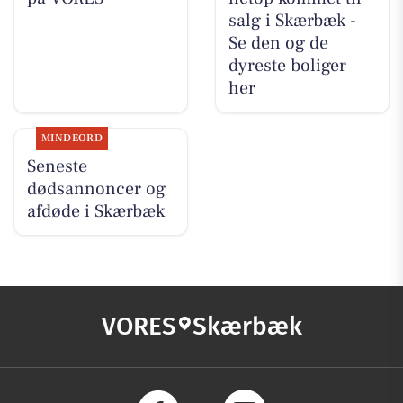
salg i Skærbæk -
Se den og de
dyreste boliger
her
MINDEORD
Seneste
dødsannoncer og
afdøde i Skærbæk
VORES
Skærbæk