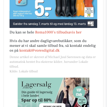
Du kan se hele
Rema1000’s tilbudsavis her
Hvis du har andre dagligvarebutikker, som du
mener at vi skal samle tilbud fra, så kontakt endelig
os på
kontakt@voresdigital.dk
Denne artikel er skrevet af Michael Juul Sørensen og data er
automatisk hentet fra eksterne kilder, herunder Lokale
tilbud.
Kilde: Lokale tilbud