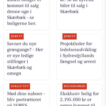
kommet til salg
biler til salg i
denne uge i
Skærbæk
Skærbæk - se
boligerne her.
JOBNYT
JOBNYT
Savner du nye
Projektleder for
græsgange? - Her
ledelsesudvikling
er nye ledige
i Sydvestjyllands
stillinger i
fængsel og arrest
Skærbæk og
omegn
LOKALT NYT
BOLIGMARKED
Mød dine naboer -
Eksklusiv bolig for
bliv portrætteret
2.195.000 kr er
på VORES
netop kommet til