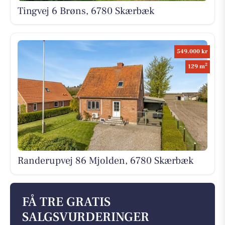
Tingvej 6 Brøns, 6780 Skærbæk
549.000 kr
2
129 m
Randerupvej 86 Mjolden, 6780 Skærbæk
FÅ TRE GRATIS
SALGSVURDERINGER