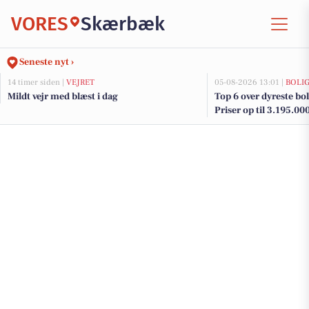
VORES
Skærbæk
Seneste nyt ›
14 timer siden |
VEJRET
05-08-2026 13:01 |
BOLI
Mildt vejr med blæst i dag
Top 6 over dyreste bol
Priser op til 3.195.00