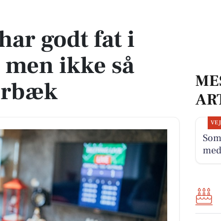
 men ikke så meget i Skærbæk
har godt fat i
 men ikke så
ME
ærbæk
AR
VE
Som
med 