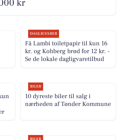
.000 kr
DAGLIGVARER
d
Få Lambi toiletpapir til kun 16
kr. og Kohberg brød for 12 kr. -
Se de lokale dagligvaretilbud
BILER
 kun
10 dyreste biler til salg i
nærheden af Tønder Kommune
er
BILER