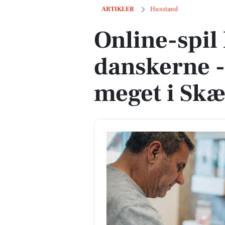
Online-spil har godt fat i danskerne -
ARTIKLER
Husstand
Online-spil 
danskerne -
meget i Sk