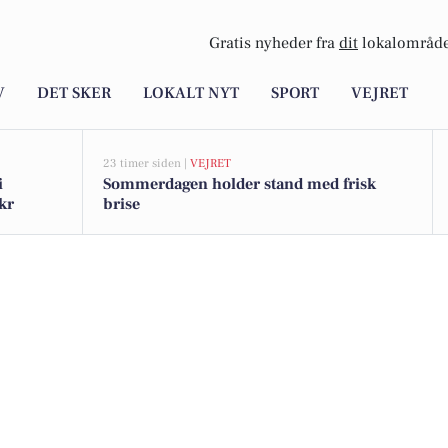
Gratis nyheder fra
dit
lokalområde
V
DET SKER
LOKALT NYT
SPORT
VEJRET
23 timer siden |
VEJRET
i
Sommerdagen holder stand med frisk
kr
brise