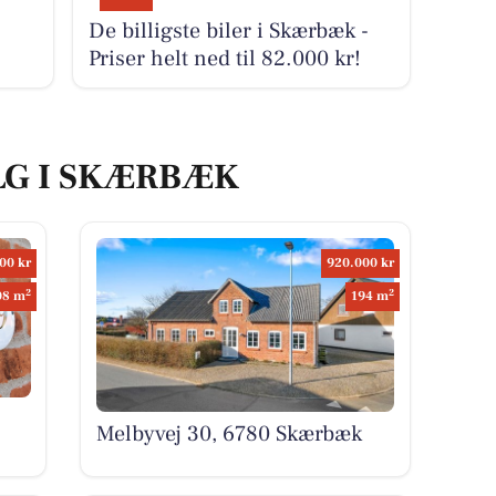
De billigste biler i Skærbæk -
Priser helt ned til 82.000 kr!
LG I SKÆRBÆK
00 kr
920.000 kr
2
2
08 m
194 m
Melbyvej 30, 6780 Skærbæk