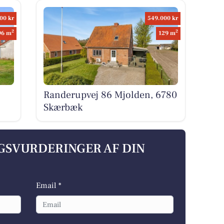
00 kr
549.000 kr
2
2
96 m
129 m
Randerupvej 86 Mjolden, 6780
Skærbæk
LGSVURDERINGER AF DIN
Email *