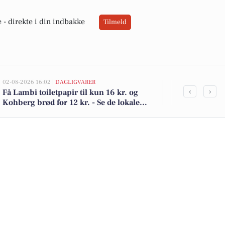
 -
direkte i din indbakke
Tilmeld
02-08-2026 16:02 |
DAGLIGVARER
02-08-2026 10:0
‹
›
Få Lambi toiletpapir til kun 16 kr. og
Åbenråvej 74
Kohberg brød for 12 kr. - Se de lokale
kr.: Se de bil
dagligvaretilbud
Skærbæk he