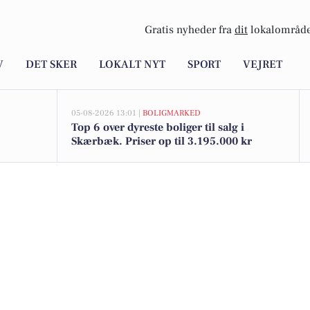
Gratis nyheder fra
dit
lokalområde
V
DET SKER
LOKALT NYT
SPORT
VEJRET
05-08-2026 13:01 |
BOLIGMARKED
Top 6 over dyreste boliger til salg i
Skærbæk. Priser op til 3.195.000 kr