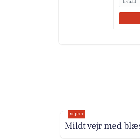
VEJRET
Mildt vejr med blæs