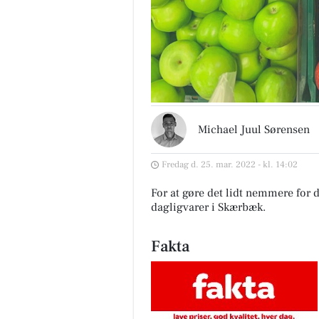
Michael Juul Sørensen
Fredag d. 25. mar. 2022 - kl. 14:02
For at gøre det lidt nemmere for d
dagligvarer i Skærbæk
.
Fakta