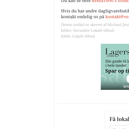
Du kan se hele
Rema1000’s tilbud
Hvis du har andre dagligvarebutik
kontakt endelig os på
kontakt@vor
Denne artikel er skrevet af Michael Juu
kilder, herunder Lokale tilbud.
Kilde: Lokale tilbud
Få loka
Email