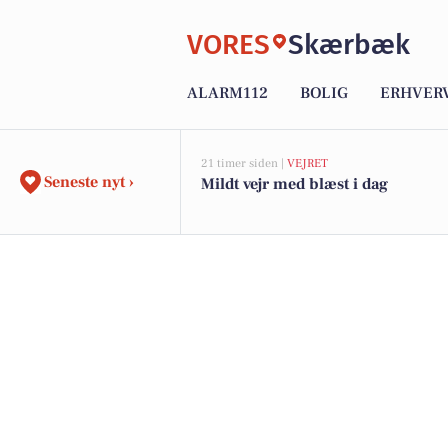
VORES
Skærbæk
ALARM112
BOLIG
ERHVER
21 timer siden |
VEJRET
Seneste nyt ›
Mildt vejr med blæst i dag