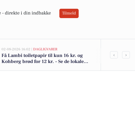
 -
direkte i din indbakke
Tilmeld
02-08-2026 16:02 |
DAGLIGVARER
02-08-2026 10:0
‹
›
Få Lambi toiletpapir til kun 16 kr. og
Åbenråvej 74
Kohberg brød for 12 kr. - Se de lokale
kr.: Se de bil
dagligvaretilbud
Skærbæk he