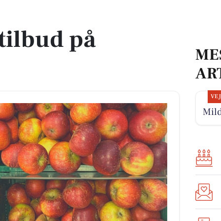
tilbud på
ME
AR
VE
Mild