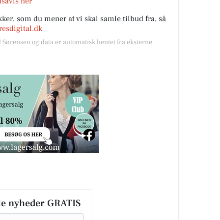
savis her
ker, som du mener at vi skal samle tilbud fra, så
esdigital.dk
l Sørensen og data er automatisk hentet fra eksterne
le nyheder GRATIS