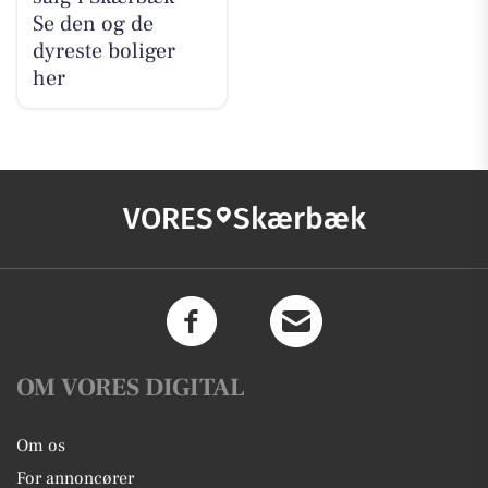
Se den og de
dyreste boliger
her
VORES
Skærbæk
OM VORES DIGITAL
Om os
For annoncører