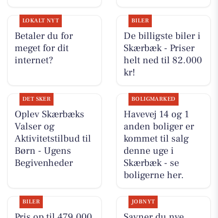
LOKALT NYT
BILER
Betaler du for
De billigste biler i
meget for dit
Skærbæk - Priser
internet?
helt ned til 82.000
kr!
DET SKER
BOLIGMARKED
Oplev Skærbæks
Havevej 14 og 1
Valser og
anden boliger er
Aktivitetstilbud til
kommet til salg
Børn - Ugens
denne uge i
Begivenheder
Skærbæk - se
boligerne her.
BILER
JOBNYT
Pris op til 479.000
Savner du nye