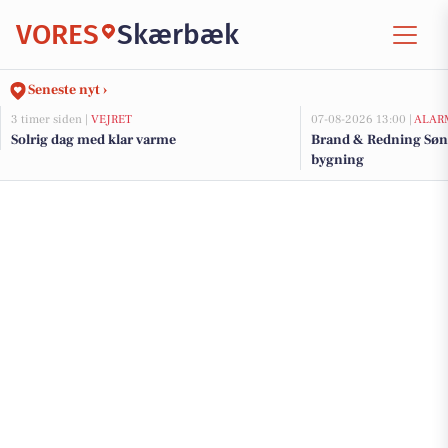
VORES
Skærbæk
Seneste nyt ›
3 timer siden |
VEJRET
07-08-2026 13:00 |
ALAR
Solrig dag med klar varme
Brand & Redning Sønd
bygning