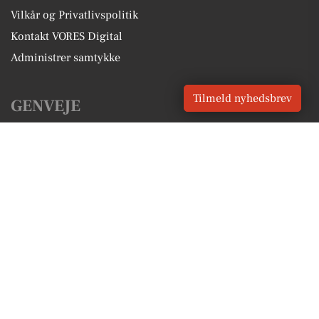
Vilkår og Privatlivspolitik
Kontakt VORES Digital
Administrer samtykke
Tilmeld nyhedsbrev
GENVEJE
Seneste nyt fra Skærbæk
Vores lokale erhverv
Kalenderen for Skærbæk
Fakta om Skærbæk
Erhvervsartikler
Tønder Kommune
Få en gratis salgsvurdering
Sponsoreret indhold