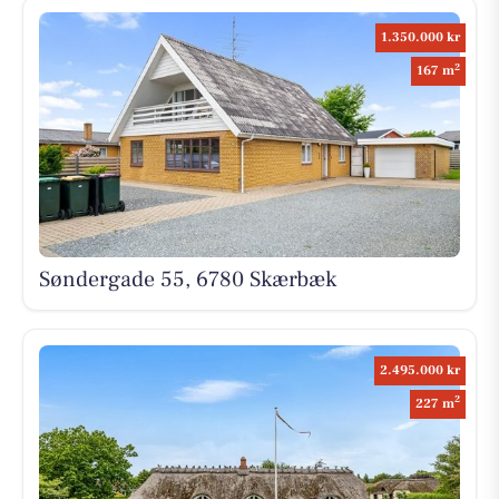
1.350.000 kr
2
167 m
Søndergade 55, 6780 Skærbæk
2.495.000 kr
2
227 m