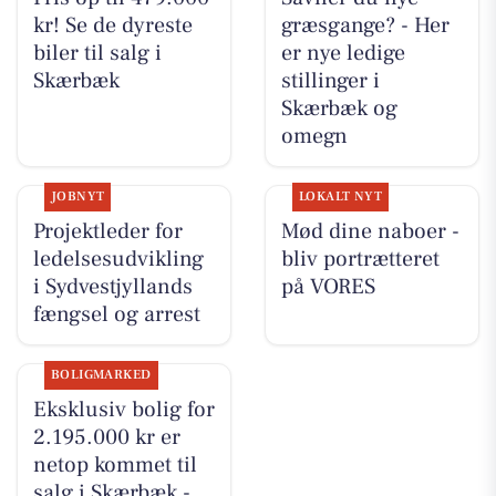
kr! Se de dyreste
græsgange? - Her
biler til salg i
er nye ledige
Skærbæk
stillinger i
Skærbæk og
omegn
JOBNYT
LOKALT NYT
Projektleder for
Mød dine naboer -
ledelsesudvikling
bliv portrætteret
i Sydvestjyllands
på VORES
fængsel og arrest
BOLIGMARKED
Eksklusiv bolig for
2.195.000 kr er
netop kommet til
salg i Skærbæk -