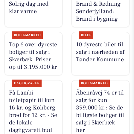
Solrig dag med
Brand & Redning
klar varme
Sønderjylland:
Brand i bygning
BOLIGMARKED
BILER
Top 6 over dyreste
10 dyreste biler til
boliger til salg i
salg i nærheden af
Skærbæk. Priser
Tønder Kommune
op til 3.195.000 kr
DAGLIGVARER
BOLIGMARKED
Få Lambi
Åbenråvej 74 er til
toiletpapir til kun
salg for kun
16 kr. og Kohberg
399.000 kr.: Se de
brød for 12 kr. - Se
billigste boliger til
de lokale
salg i Skærbæk
dagligvaretilbud
her