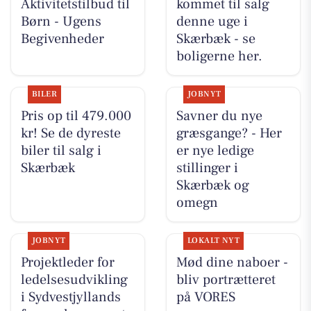
Aktivitetstilbud til
kommet til salg
Børn - Ugens
denne uge i
Begivenheder
Skærbæk - se
boligerne her.
BILER
JOBNYT
Pris op til 479.000
Savner du nye
kr! Se de dyreste
græsgange? - Her
biler til salg i
er nye ledige
Skærbæk
stillinger i
Skærbæk og
omegn
JOBNYT
LOKALT NYT
Projektleder for
Mød dine naboer -
ledelsesudvikling
bliv portrætteret
i Sydvestjyllands
på VORES