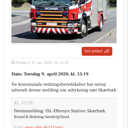
Del artikel
Fredag d. 10. apr. 2020 - kl. 01:00
Dato: Torsdag 9. april 2020, kl. 13:19
De kommunale redningsberedskaber har netop
udsendt denne melding om udrykning nær Skærbæk
KL. 13:19
Førstemelding: ISL-Eftersyn Station: Skærbæk
Brand & Redning Sønderjylland
Kilde:
www.odin.dk/112puls/