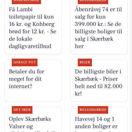
DAGLIGVARER
BOLIGMARKED
Få Lambi
Åbenråvej 74 er til
toiletpapir til kun
salg for kun
16 kr. og Kohberg
399.000 kr.: Se de
brød for 12 kr. - Se
billigste boliger til
de lokale
salg i Skærbæk
dagligvaretilbud
her
LOKALT NYT
BILER
Betaler du for
De billigste biler i
meget for dit
Skærbæk - Priser
internet?
helt ned til 82.000
kr!
DET SKER
BOLIGMARKED
Oplev Skærbæks
Havevej 14 og 1
Valser og
anden boliger er