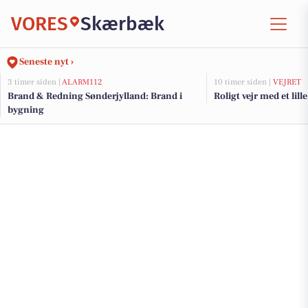
VORES
Skærbæk
Seneste nyt ›
3 timer siden |
ALARM112
10 timer siden |
VEJRET
Brand & Redning Sønderjylland: Brand i
Roligt vejr med et lille
bygning