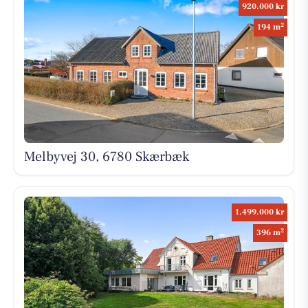
920.000 kr
2
194 m
Melbyvej 30, 6780 Skærbæk
1.499.000 kr
2
396 m