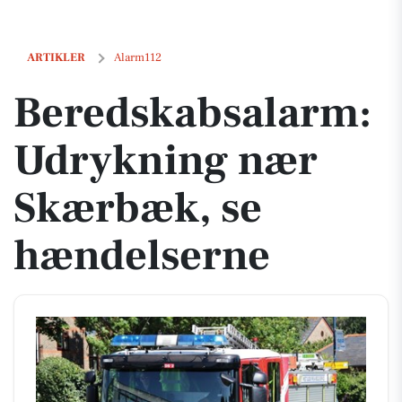
Beredskabsalarm: Udrykning nær Skærbæk, se hændelserne
ARTIKLER
Alarm112
Beredskabsalarm:
Udrykning nær
Skærbæk, se
hændelserne