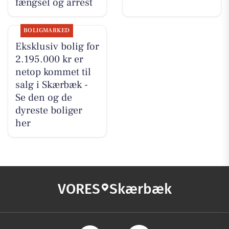
fængsel og arrest
BOLIGMARKED
Eksklusiv bolig for
2.195.000 kr er
netop kommet til
salg i Skærbæk -
Se den og de
dyreste boliger
her
VORES
Skærbæk