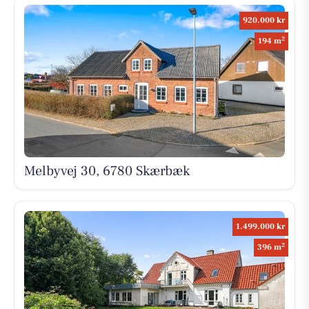
920.000 kr
2
194 m
Melbyvej 30, 6780 Skærbæk
1.499.000 kr
2
396 m