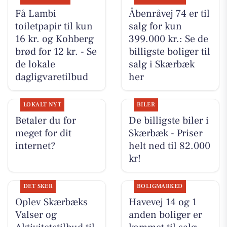
Få Lambi
Åbenråvej 74 er til
toiletpapir til kun
salg for kun
16 kr. og Kohberg
399.000 kr.: Se de
brød for 12 kr. - Se
billigste boliger til
de lokale
salg i Skærbæk
dagligvaretilbud
her
LOKALT NYT
BILER
Betaler du for
De billigste biler i
meget for dit
Skærbæk - Priser
internet?
helt ned til 82.000
kr!
DET SKER
BOLIGMARKED
Oplev Skærbæks
Havevej 14 og 1
Valser og
anden boliger er