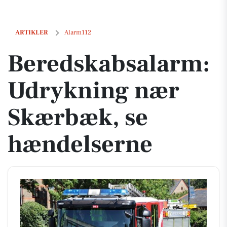
Beredskabsalarm: Udrykning nær Skærbæk, se hændelserne
ARTIKLER
Alarm112
Beredskabsalarm:
Udrykning nær
Skærbæk, se
hændelserne