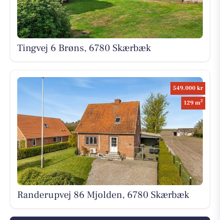
Tingvej 6 Brøns, 6780 Skærbæk
549.000 kr
2
129 m
Randerupvej 86 Mjolden, 6780 Skærbæk