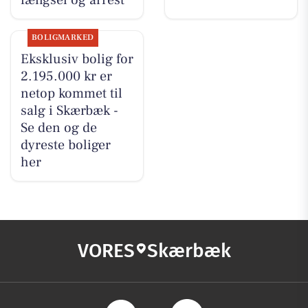
fængsel og arrest
BOLIGMARKED
Eksklusiv bolig for
2.195.000 kr er
netop kommet til
salg i Skærbæk -
Se den og de
dyreste boliger
her
VORES
Skærbæk