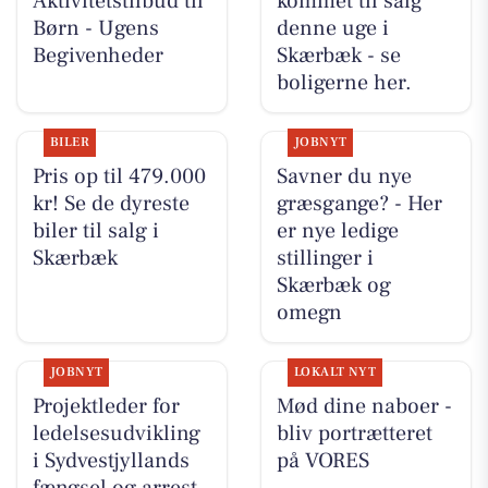
Aktivitetstilbud til
kommet til salg
Børn - Ugens
denne uge i
Begivenheder
Skærbæk - se
boligerne her.
BILER
JOBNYT
Pris op til 479.000
Savner du nye
kr! Se de dyreste
græsgange? - Her
biler til salg i
er nye ledige
Skærbæk
stillinger i
Skærbæk og
omegn
JOBNYT
LOKALT NYT
Projektleder for
Mød dine naboer -
ledelsesudvikling
bliv portrætteret
i Sydvestjyllands
på VORES