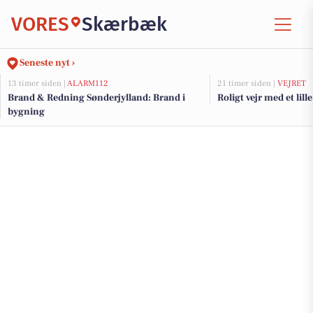
VORES
Skærbæk
Seneste nyt ›
13 timer siden |
ALARM112
21 timer siden |
VEJRET
Brand & Redning Sønderjylland: Brand i
Roligt vejr med et lille
bygning