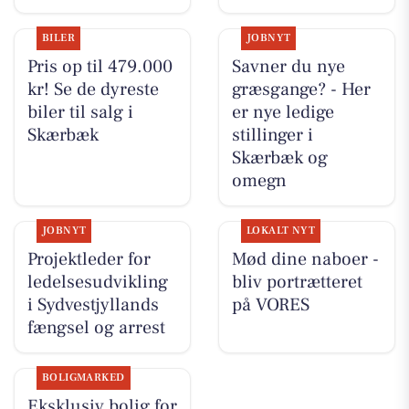
BILER
JOBNYT
Pris op til 479.000
Savner du nye
kr! Se de dyreste
græsgange? - Her
biler til salg i
er nye ledige
Skærbæk
stillinger i
Skærbæk og
omegn
JOBNYT
LOKALT NYT
Projektleder for
Mød dine naboer -
ledelsesudvikling
bliv portrætteret
i Sydvestjyllands
på VORES
fængsel og arrest
BOLIGMARKED
Eksklusiv bolig for