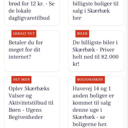
brød for 12 kr. - Se
billigste boliger til
de lokale
salg i Skærbæk
dagligvaretilbud
her
LOKALT NYT
BILER
Betaler du for
De billigste biler i
meget for dit
Skærbæk - Priser
internet?
helt ned til 82.000
kr!
DET SKER
BOLIGMARKED
Oplev Skærbæks
Havevej 14 og 1
Valser og
anden boliger er
Aktivitetstilbud til
kommet til salg
Børn - Ugens
denne uge i
Begivenheder
Skærbæk - se
boligerne her.