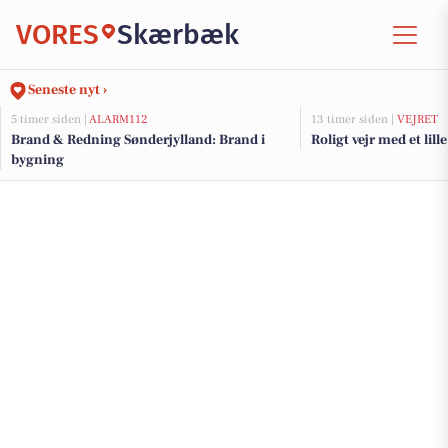
VORES
Skærbæk
Seneste nyt ›
5 timer siden |
ALARM112
13 timer siden |
VEJRET
Brand & Redning Sønderjylland: Brand i
Roligt vejr med et lille
bygning