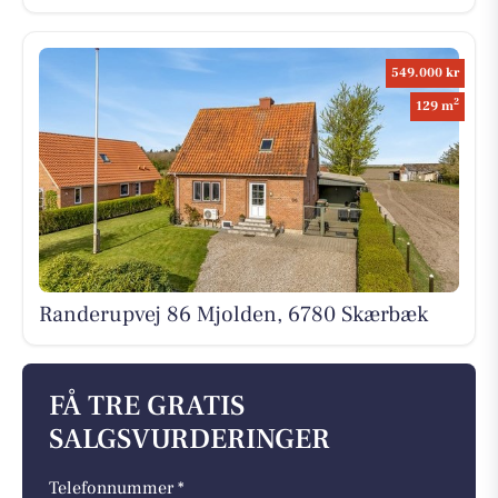
549.000 kr
2
129 m
Randerupvej 86 Mjolden, 6780 Skærbæk
FÅ TRE GRATIS
SALGSVURDERINGER
Telefonnummer *