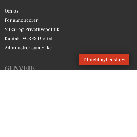
Om os
For annoncører
Vilkår og Privatlivspolitik
Kontakt VORES Digital
Administrer samtykke
Tilmeld nyhedsbrev
GENVEJE
Seneste nyt fra Skærbæk
Vores lokale erhverv
Kalenderen for Skærbæk
Fakta om Skærbæk
Erhvervsartikler
Tønder Kommune