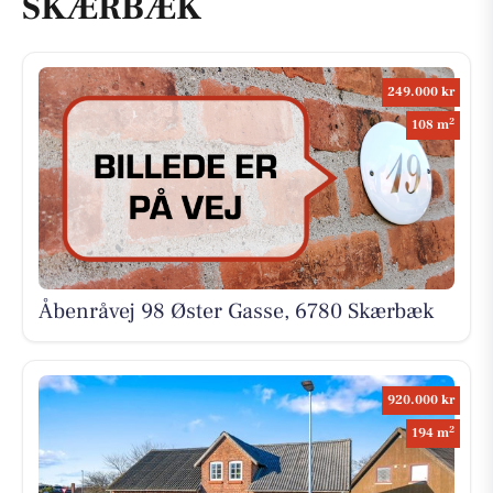
SKÆRBÆK
249.000 kr
2
108 m
Åbenråvej 98 Øster Gasse, 6780 Skærbæk
920.000 kr
2
194 m