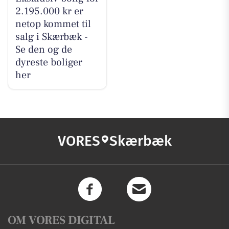
2.195.000 kr er
netop kommet til
salg i Skærbæk -
Se den og de
dyreste boliger
her
VORES
Skærbæk
OM VORES DIGITAL