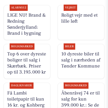
ALARM112
VEJRET
LIGE NU! Brand &
Roligt vejr med et
Redning
lille løft
Sønderjylland:
Brand i bygning
BOLIGMARKED
BILER
Top 6 over dyreste
10 dyreste biler til
boliger til salg i
salg i nærheden af
Skærbæk. Priser
Tønder Kommune
op til 3.195.000 kr
DAGLIGVARER
BOLIGMARKED
Få Lambi
Åbenråvej 74 er til
toiletpapir til kun
salg for kun
16 kr. og Kohberg
399.000 kr.: Se de