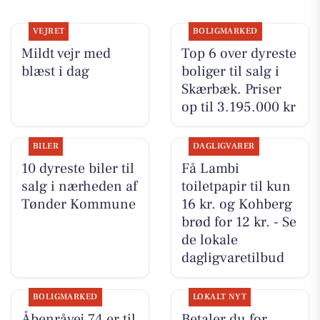
VEJRET
BOLIGMARKED
Mildt vejr med
Top 6 over dyreste
blæst i dag
boliger til salg i
Skærbæk. Priser
op til 3.195.000 kr
BILER
DAGLIGVARER
10 dyreste biler til
Få Lambi
salg i nærheden af
toiletpapir til kun
Tønder Kommune
16 kr. og Kohberg
brød for 12 kr. - Se
de lokale
dagligvaretilbud
BOLIGMARKED
LOKALT NYT
Åbenråvej 74 er til
Betaler du for