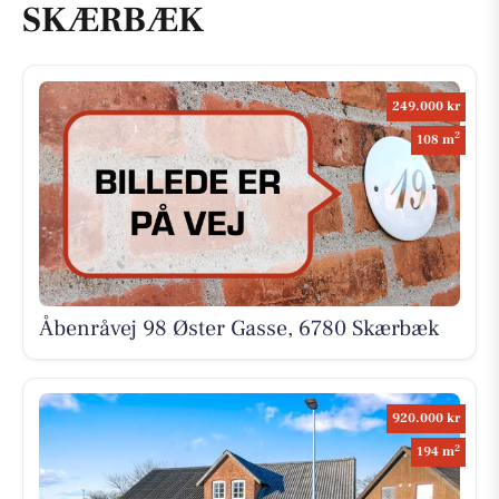
SKÆRBÆK
249.000 kr
2
108 m
Åbenråvej 98 Øster Gasse, 6780 Skærbæk
920.000 kr
2
194 m