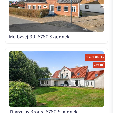
Melbyvej 30, 6780 Skærbæk
1.499.000 kr
2
396 m
Tingvej 6 Brøns, 6780 Skærbæk