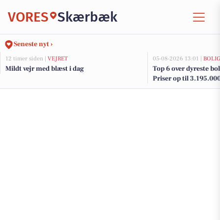
VORES
Skærbæk
Seneste nyt ›
12 timer siden |
VEJRET
05-08-2026 13:01 |
BOLI
Mildt vejr med blæst i dag
Top 6 over dyreste bol
Priser op til 3.195.00