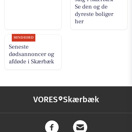
Se den og de
dyreste boliger
her
MINDEORD
Seneste
dødsannoncer og
afdøde i Skærbæk
VORES
Skærbæk