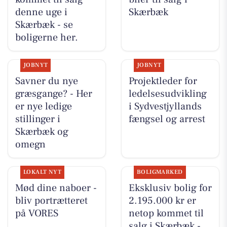
denne uge i
Skærbæk
Skærbæk - se
boligerne her.
JOBNYT
JOBNYT
Savner du nye
Projektleder for
græsgange? - Her
ledelsesudvikling
er nye ledige
i Sydvestjyllands
stillinger i
fængsel og arrest
Skærbæk og
omegn
LOKALT NYT
BOLIGMARKED
Mød dine naboer -
Eksklusiv bolig for
bliv portrætteret
2.195.000 kr er
på VORES
netop kommet til
salg i Skærbæk -