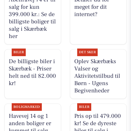
salg for kun
meget for dit
399.000 kr.: Se de
internet?
billigste boliger til
salg i Skærbæk
her
BILER
DET SKER
De billigste biler i
Oplev Skærbæks
Skærbæk - Priser
Valser og
helt ned til 82.000
Aktivitetstilbud til
kr!
Børn - Ugens
Begivenheder
BOLIGMARKED
BILER
Havevej 14 og 1
Pris op til 479.000
anden boliger er
kr! Se de dyreste
kommet til salg
biler til salg i