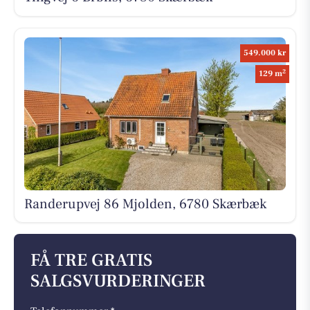
549.000 kr
2
129 m
Randerupvej 86 Mjolden, 6780 Skærbæk
FÅ TRE GRATIS
SALGSVURDERINGER