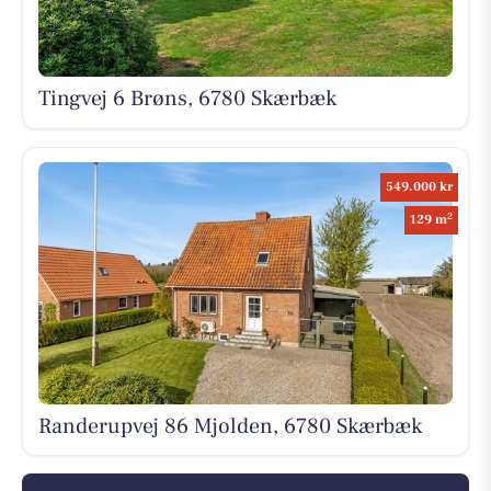
Tingvej 6 Brøns, 6780 Skærbæk
549.000 kr
2
129 m
Randerupvej 86 Mjolden, 6780 Skærbæk