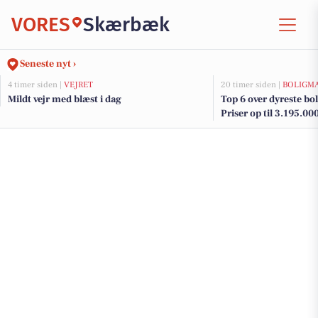
VORES
Skærbæk
Seneste nyt ›
4 timer siden |
VEJRET
20 timer siden |
BOLIGM
Mildt vejr med blæst i dag
Top 6 over dyreste bol
Priser op til 3.195.00