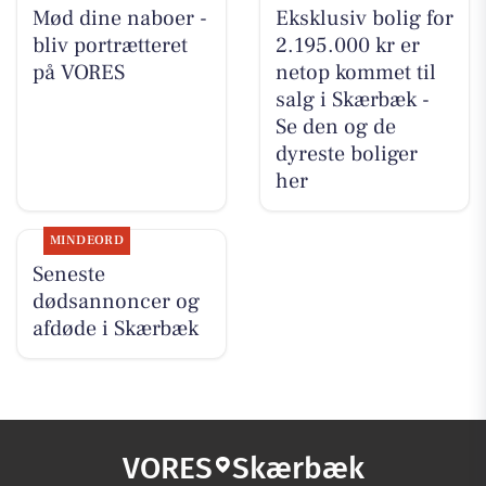
Mød dine naboer -
Eksklusiv bolig for
bliv portrætteret
2.195.000 kr er
på VORES
netop kommet til
salg i Skærbæk -
Se den og de
dyreste boliger
her
MINDEORD
Seneste
dødsannoncer og
afdøde i Skærbæk
VORES
Skærbæk