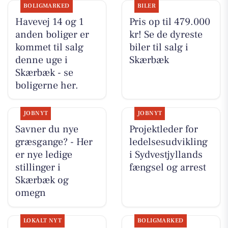
BOLIGMARKED
BILER
Havevej 14 og 1
Pris op til 479.000
anden boliger er
kr! Se de dyreste
kommet til salg
biler til salg i
denne uge i
Skærbæk
Skærbæk - se
boligerne her.
JOBNYT
JOBNYT
Savner du nye
Projektleder for
græsgange? - Her
ledelsesudvikling
er nye ledige
i Sydvestjyllands
stillinger i
fængsel og arrest
Skærbæk og
omegn
LOKALT NYT
BOLIGMARKED