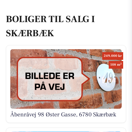
BOLIGER TIL SALG I
SKÆRBÆK
249.000 kr
2
108 m
Åbenråvej 98 Øster Gasse, 6780 Skærbæk