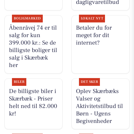
dagligvaretilbud
BOLIGMARKED
LOKALT NYT
Åbenråvej 74 er til
Betaler du for
salg for kun
meget for dit
399.000 kr.: Se de
internet?
billigste boliger til
salg i Skærbæk
her
BILER
DET SKER
De billigste biler i
Oplev Skærbæks
Skærbæk - Priser
Valser og
helt ned til 82.000
Aktivitetstilbud til
kr!
Børn - Ugens
Begivenheder