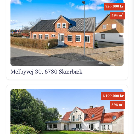
920.000 kr
2
194 m
Melbyvej 30, 6780 Skærbæk
1.499.000 kr
2
396 m