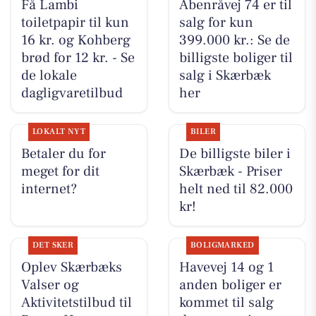
Få Lambi
Åbenråvej 74 er til
toiletpapir til kun
salg for kun
16 kr. og Kohberg
399.000 kr.: Se de
brød for 12 kr. - Se
billigste boliger til
de lokale
salg i Skærbæk
dagligvaretilbud
her
LOKALT NYT
BILER
Betaler du for
De billigste biler i
meget for dit
Skærbæk - Priser
internet?
helt ned til 82.000
kr!
DET SKER
BOLIGMARKED
Oplev Skærbæks
Havevej 14 og 1
Valser og
anden boliger er
Aktivitetstilbud til
kommet til salg