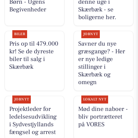
Børn - Ugens
denne uge i
Begivenheder
Skærbæk - se
boligerne her.
BILER
JOBNYT
Pris op til 479.000
Savner du nye
kr! Se de dyreste
græsgange? - Her
biler til salg i
er nye ledige
Skærbæk
stillinger i
Skærbæk og
omegn
JOBNYT
LOKALT NYT
Projektleder for
Mød dine naboer -
ledelsesudvikling
bliv portrætteret
i Sydvestjyllands
på VORES
fængsel og arrest