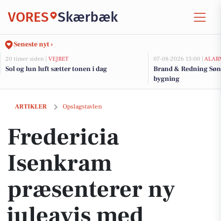
VORES
Skærbæk
Seneste nyt ›
20 timer siden |
VEJRET
07-08-2026 13:00 |
ALAR
Sol og lun luft sætter tonen i dag
Brand & Redning Sønd
bygning
Fredericia Isenkram præsenterer ny juleavis med gaveidéer og click &
ARTIKLER
Opslagstavlen
Fredericia
Isenkram
præsenterer ny
juleavis med