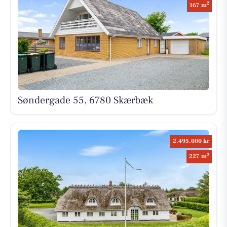
2
167 m
Søndergade 55, 6780 Skærbæk
2.495.000 kr
2
227 m