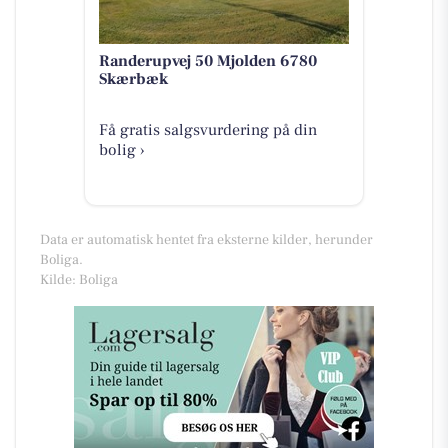
Randerupvej 50 Mjolden 6780
Skærbæk
Få gratis salgsvurdering på din
bolig ›
Data er automatisk hentet fra eksterne kilder, herunder
Boliga.
Kilde: Boliga