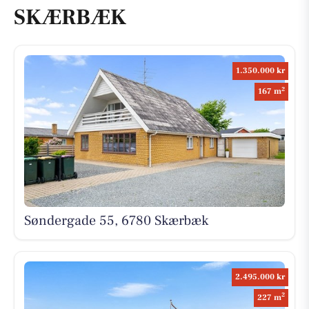
SKÆRBÆK
1.350.000 kr
2
167 m
Søndergade 55, 6780 Skærbæk
2.495.000 kr
2
227 m