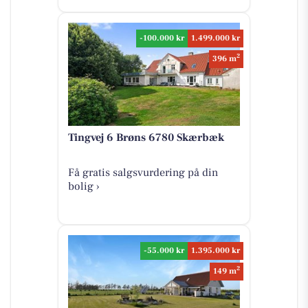
-100.000 kr
1.499.000 kr
2
396 m
Tingvej 6 Brøns 6780 Skærbæk
Få gratis salgsvurdering på din
bolig ›
-55.000 kr
1.395.000 kr
2
149 m