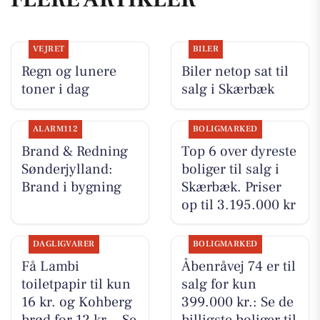
VEJRET
BILER
Regn og lunere
Biler netop sat til
toner i dag
salg i Skærbæk
ALARM112
BOLIGMARKED
Brand & Redning
Top 6 over dyreste
Sønderjylland:
boliger til salg i
Brand i bygning
Skærbæk. Priser
op til 3.195.000 kr
DAGLIGVARER
BOLIGMARKED
Få Lambi
Åbenråvej 74 er til
toiletpapir til kun
salg for kun
16 kr. og Kohberg
399.000 kr.: Se de
brød for 12 kr. - Se
billigste boliger til