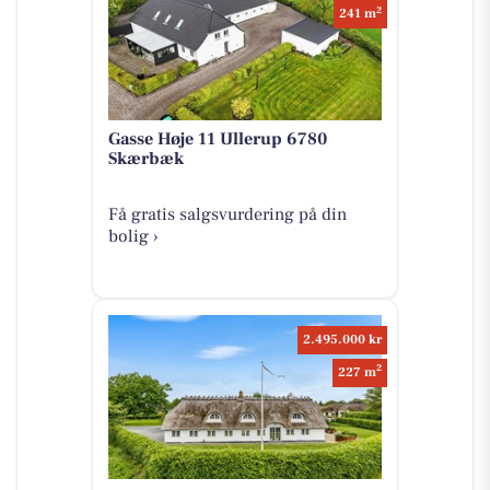
2
241 m
Gasse Høje 11 Ullerup 6780
Skærbæk
Få gratis salgsvurdering på din
bolig ›
2.495.000 kr
2
227 m