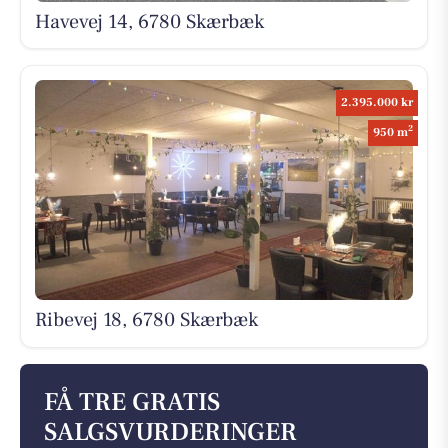
Havevej 14, 6780 Skærbæk
2.395.000 kr
2
950 m
Ribevej 18, 6780 Skærbæk
FÅ TRE GRATIS
SALGSVURDERINGER