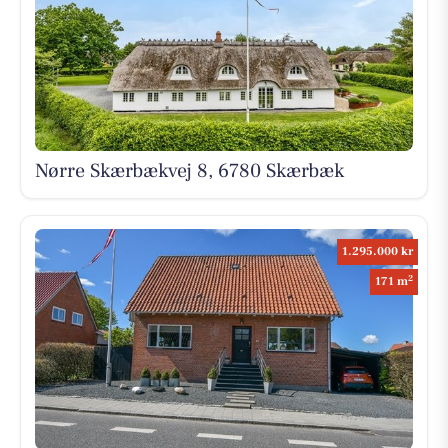
Nørre Skærbækvej 8, 6780 Skærbæk
1.295.000 kr
2
171 m