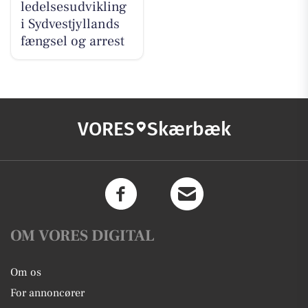
ledelsesudvikling
i Sydvestjyllands
fængsel og arrest
VORES
Skærbæk
OM VORES DIGITAL
Om os
For annoncører