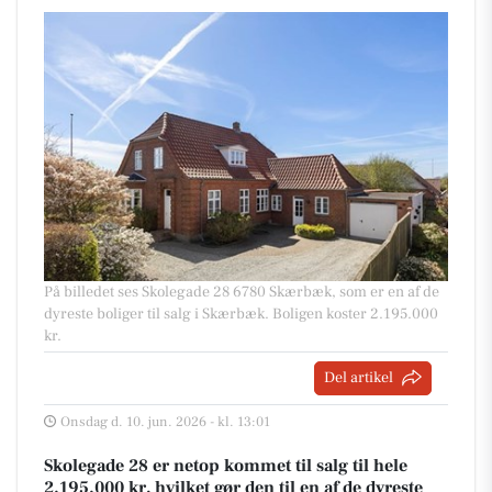
På billedet ses Skolegade 28 6780 Skærbæk, som er en af de
dyreste boliger til salg i Skærbæk. Boligen koster 2.195.000
kr.
Del artikel
Onsdag d. 10. jun. 2026 - kl. 13:01
Skolegade 28 er netop kommet til salg til hele
2.195.000 kr, hvilket gør den til en af de dyreste