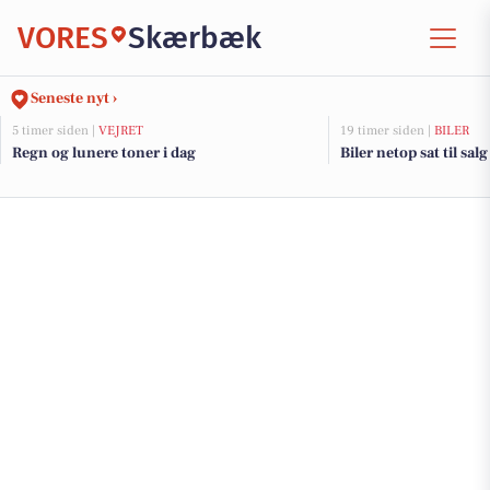
VORES
Skærbæk
Seneste nyt ›
5 timer siden |
VEJRET
19 timer siden |
BILER
Regn og lunere toner i dag
Biler netop sat til sa