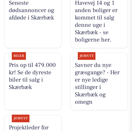
Seneste
Havevej 14 og 1
dødsannoncer og
anden boliger er
afdøde i Skærbæk
kommet til salg
denne uge i
Skærbæk - se
boligerne her.
BILER
JOBNYT
Pris op til 479.000
Savner du nye
kr! Se de dyreste
græsgange? - Her
biler til salg i
er nye ledige
Skærbæk
stillinger i
Skærbæk og
omegn
JOBNYT
Projektleder for