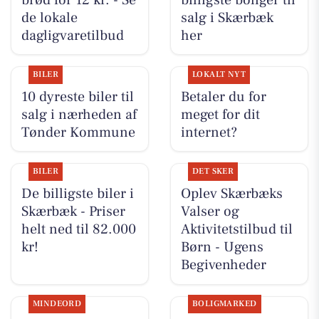
de lokale
salg i Skærbæk
dagligvaretilbud
her
BILER
LOKALT NYT
10 dyreste biler til
Betaler du for
salg i nærheden af
meget for dit
Tønder Kommune
internet?
BILER
DET SKER
De billigste biler i
Oplev Skærbæks
Skærbæk - Priser
Valser og
helt ned til 82.000
Aktivitetstilbud til
kr!
Børn - Ugens
Begivenheder
MINDEORD
BOLIGMARKED