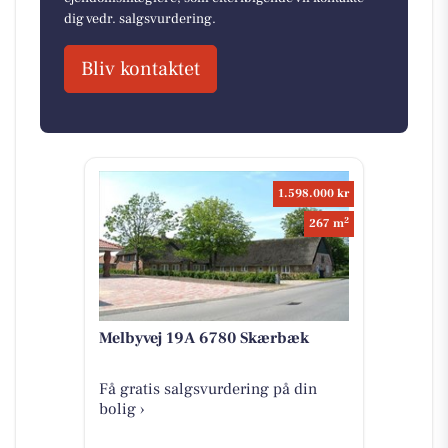
dig vedr. salgsvurdering.
Bliv kontaktet
1.598.000 kr
2
267 m
Melbyvej 19A 6780 Skærbæk
Få gratis salgsvurdering på din
bolig ›