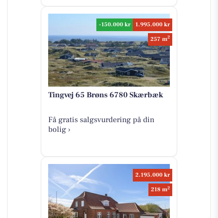
-150.000 kr
1.995.000 kr
2
257 m
Tingvej 65 Brøns 6780 Skærbæk
Få gratis salgsvurdering på din
bolig ›
2.195.000 kr
2
218 m