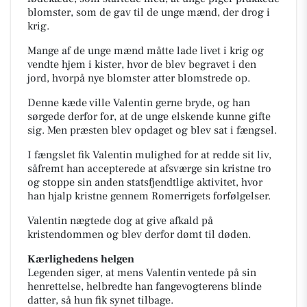
blomster, som de gav til de unge mænd, der drog i
krig.
Mange af de unge mænd måtte lade livet i krig og
vendte hjem i kister, hvor de blev begravet i den
jord, hvorpå nye blomster atter blomstrede op.
Denne kæde ville Valentin gerne bryde, og han
sørgede derfor for, at de unge elskende kunne gifte
sig. Men præsten blev opdaget og blev sat i fængsel.
I fængslet fik Valentin mulighed for at redde sit liv,
såfremt han accepterede at afsværge sin kristne tro
og stoppe sin anden statsfjendtlige aktivitet, hvor
han hjalp kristne gennem Romerrigets forfølgelser.
Valentin nægtede dog at give afkald på
kristendommen og blev derfor dømt til døden.
Kærlighedens helgen
Legenden siger, at mens Valentin ventede på sin
henrettelse, helbredte han fangevogterens blinde
datter, så hun fik synet tilbage.