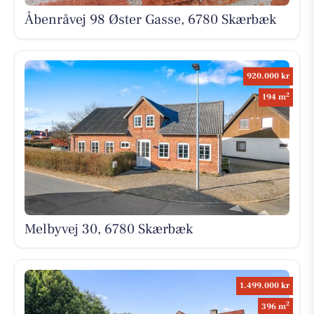
Åbenråvej 98 Øster Gasse, 6780 Skærbæk
920.000 kr
2
194 m
Melbyvej 30, 6780 Skærbæk
1.499.000 kr
2
396 m