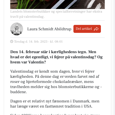
Landets blomsterbutikker og specialforretninger har ekstra
travlt på valentinsdag.
Laura Schmidt Abildtrup
Del artikel
Tirsdag d. 14. feb. 2023 - kl. 08:01
Den 14. februar står i kærlighedens tegn. Men
hvad er det egentligt, vi fejrer på valentinsdag? Og
hvem var Valentin?
Valentinsdag er kendt som dagen, hvor vi fejrer
kærligheden. På denne dag er verden farvet rød af
roser og hjerteformede chokoladeæsker, mens
travlheden melder sig hos blomsterbutikkerne og -
buddene.
Dagen er et relativt nyt fænomen i Danmark, men
har længe været en fasttømret tradition i USA.