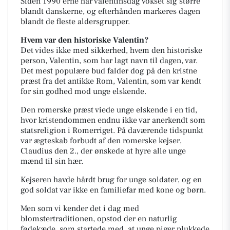
Siden 1990’erne har valentinsdag vokset sig større
blandt danskerne, og efterhånden markeres dagen
blandt de fleste aldersgrupper.
Hvem var den historiske Valentin?
Det vides ikke med sikkerhed, hvem den historiske
person, Valentin, som har lagt navn til dagen, var.
Det mest populære bud falder dog på den kristne
præst fra det antikke Rom, Valentin, som var kendt
for sin godhed mod unge elskende.
Den romerske præst viede unge elskende i en tid,
hvor kristendommen endnu ikke var anerkendt som
statsreligion i Romerriget. På daværende tidspunkt
var ægteskab forbudt af den romerske kejser,
Claudius den 2., der ønskede at hyre alle unge
mænd til sin hær.
Kejseren havde hårdt brug for unge soldater, og en
god soldat var ikke en familiefar med kone og børn.
Men som vi kender det i dag med
blomstertraditionen, opstod der en naturlig
fødekæde, som startede med, at unge piger plukkede