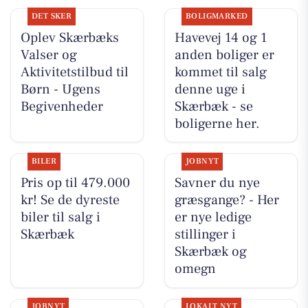
DET SKER
BOLIGMARKED
Oplev Skærbæks
Havevej 14 og 1
Valser og
anden boliger er
Aktivitetstilbud til
kommet til salg
Børn - Ugens
denne uge i
Begivenheder
Skærbæk - se
boligerne her.
BILER
JOBNYT
Pris op til 479.000
Savner du nye
kr! Se de dyreste
græsgange? - Her
biler til salg i
er nye ledige
Skærbæk
stillinger i
Skærbæk og
omegn
JOBNYT
LOKALT NYT