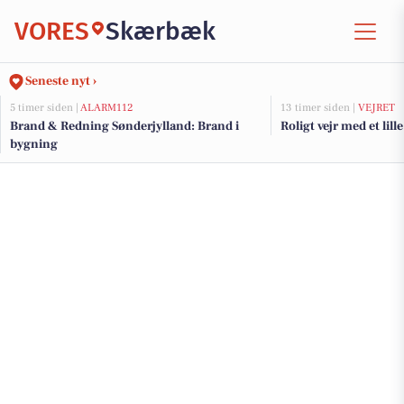
VORES
Skærbæk
Seneste nyt ›
5 timer siden |
ALARM112
13 timer siden |
VEJRET
Brand & Redning Sønderjylland: Brand i
Roligt vejr med et lille
bygning