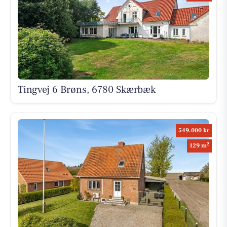
Tingvej 6 Brøns, 6780 Skærbæk
549.000 kr
2
129 m