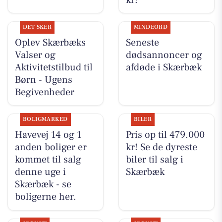
DET SKER
MINDEORD
Oplev Skærbæks
Seneste
Valser og
dødsannoncer og
Aktivitetstilbud til
afdøde i Skærbæk
Børn - Ugens
Begivenheder
BOLIGMARKED
BILER
Havevej 14 og 1
Pris op til 479.000
anden boliger er
kr! Se de dyreste
kommet til salg
biler til salg i
denne uge i
Skærbæk
Skærbæk - se
boligerne her.