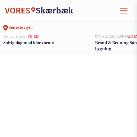
VORES
Skærbæk
Seneste nyt ›
8 timer siden |
VEJRET
07-08-2026 13:00 |
ALAR
Solrig dag med klar varme
Brand & Redning Sønd
bygning