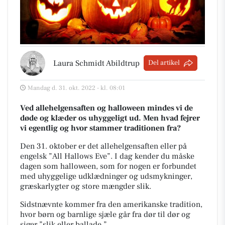
Laura Schmidt Abildtrup
Del artikel
Mandag d. 31. okt. 2022 - kl. 08:01
Ved allehelgensaften og halloween mindes vi de
døde og klæder os uhyggeligt ud. Men hvad fejrer
vi egentlig og hvor stammer traditionen fra?
Den 31. oktober er det allehelgensaften eller på
engelsk ”All Hallows Eve”. I dag kender du måske
dagen som halloween, som for nogen er forbundet
med uhyggelige udklædninger og udsmykninger,
græskarlygter og store mængder slik.
Sidstnævnte kommer fra den amerikanske tradition,
hvor børn og barnlige sjæle går fra dør til dør og
siger ”slik eller ballade.”