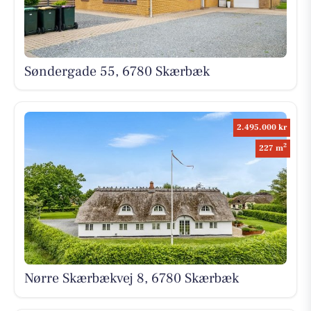
Søndergade 55, 6780 Skærbæk
2.495.000 kr
2
227 m
Nørre Skærbækvej 8, 6780 Skærbæk