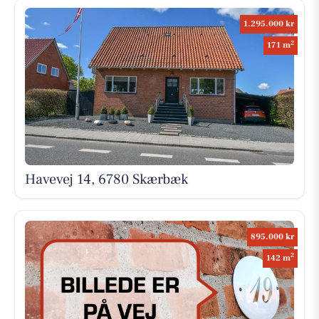
1.295.000 kr
2
171 m
Havevej 14, 6780 Skærbæk
895.000 kr
2
142 m