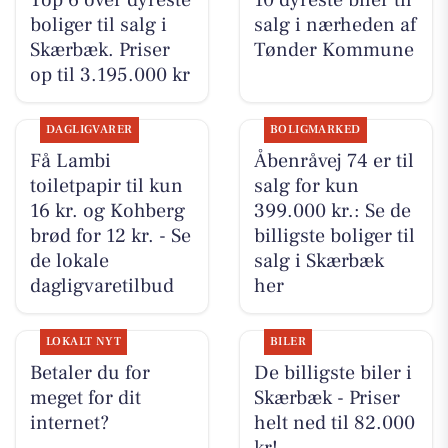
Top 6 over dyreste
10 dyreste biler til
boliger til salg i
salg i nærheden af
Skærbæk. Priser
Tønder Kommune
op til 3.195.000 kr
DAGLIGVARER
BOLIGMARKED
Få Lambi
Åbenråvej 74 er til
toiletpapir til kun
salg for kun
16 kr. og Kohberg
399.000 kr.: Se de
brød for 12 kr. - Se
billigste boliger til
de lokale
salg i Skærbæk
dagligvaretilbud
her
LOKALT NYT
BILER
Betaler du for
De billigste biler i
meget for dit
Skærbæk - Priser
internet?
helt ned til 82.000
kr!