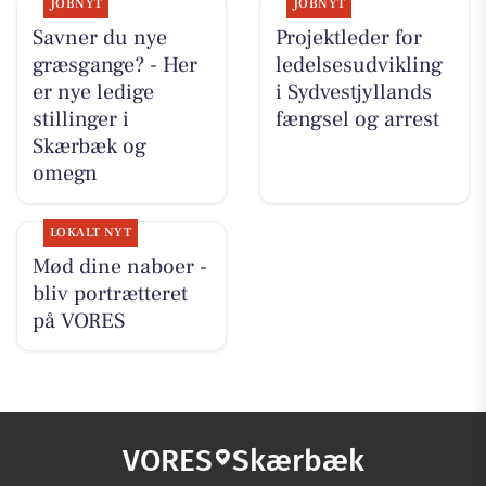
JOBNYT
JOBNYT
Savner du nye
Projektleder for
græsgange? - Her
ledelsesudvikling
er nye ledige
i Sydvestjyllands
stillinger i
fængsel og arrest
Skærbæk og
omegn
LOKALT NYT
Mød dine naboer -
bliv portrætteret
på VORES
VORES
Skærbæk