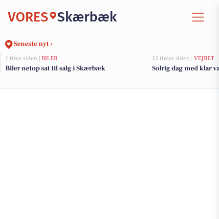
VORES
Skærbæk
Seneste nyt ›
1 time siden |
BILER
12 timer siden |
VEJRET
Biler netop sat til salg i Skærbæk
Solrig dag med klar 