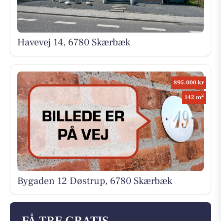
Havevej 14, 6780 Skærbæk
895.000 kr
2
142 m
Bygaden 12 Døstrup, 6780 Skærbæk