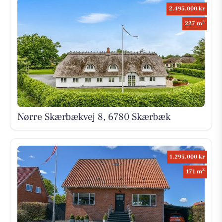
2.495.000 kr
2
227 m
Nørre Skærbækvej 8, 6780 Skærbæk
1.295.000 kr
2
171 m