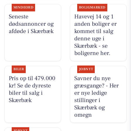
MINDEORD
BOLIGMARKED
Seneste
Havevej 14 og 1
dødsannoncer og
anden boliger er
afdøde i Skærbæk
kommet til salg
denne uge i
Skærbæk - se
boligerne her.
BILER
JOBNYT
Pris op til 479.000
Savner du nye
kr! Se de dyreste
græsgange? - Her
biler til salg i
er nye ledige
Skærbæk
stillinger i
Skærbæk og
omegn
JOBNYT