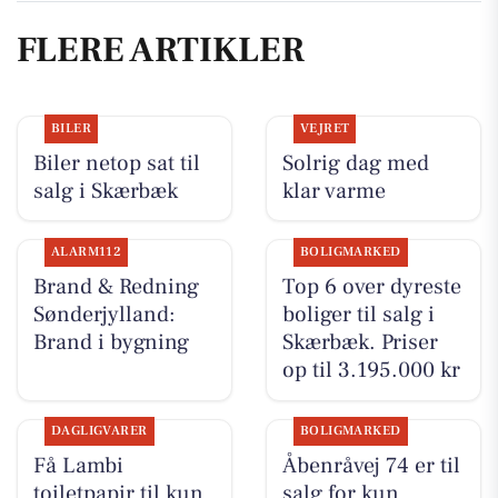
FLERE ARTIKLER
BILER
VEJRET
Biler netop sat til
Solrig dag med
salg i Skærbæk
klar varme
ALARM112
BOLIGMARKED
Brand & Redning
Top 6 over dyreste
Sønderjylland:
boliger til salg i
Brand i bygning
Skærbæk. Priser
op til 3.195.000 kr
DAGLIGVARER
BOLIGMARKED
Få Lambi
Åbenråvej 74 er til
toiletpapir til kun
salg for kun