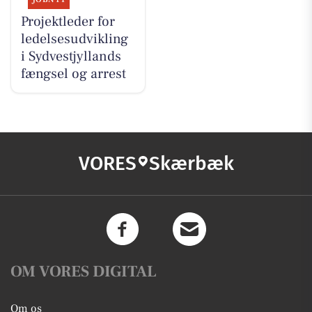
Projektleder for
ledelsesudvikling
i Sydvestjyllands
fængsel og arrest
VORES
Skærbæk
OM VORES DIGITAL
Om os