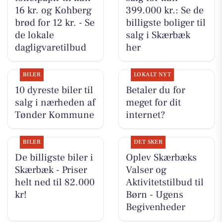
16 kr. og Kohberg
399.000 kr.: Se de
brød for 12 kr. - Se
billigste boliger til
de lokale
salg i Skærbæk
dagligvaretilbud
her
BILER
LOKALT NYT
10 dyreste biler til
Betaler du for
salg i nærheden af
meget for dit
Tønder Kommune
internet?
BILER
DET SKER
De billigste biler i
Oplev Skærbæks
Skærbæk - Priser
Valser og
helt ned til 82.000
Aktivitetstilbud til
kr!
Børn - Ugens
Begivenheder