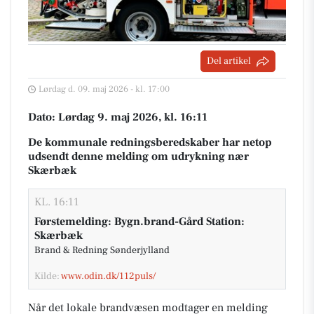
Del artikel
Lørdag d. 09. maj 2026 - kl. 17:00
Dato: Lørdag 9. maj 2026, kl. 16:11
De kommunale redningsberedskaber har netop
udsendt denne melding om udrykning nær
Skærbæk
KL. 16:11
Førstemelding: Bygn.brand-Gård Station:
Skærbæk
Brand & Redning Sønderjylland
Kilde:
www.odin.dk/112puls/
Når det lokale brandvæsen modtager en melding