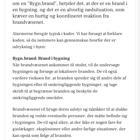
om en "Bygn.brand", betyder det, at der er en brand i
en bygning, og det er en alvorlig nødsituation, som
kræver en hurtig og koordineret reaktion fra
brandvæsenet.
Alarmerne foregår typisk i koder. Vi har forsøgt at forklare
koden, så du nemmere kan gennemskue hvorfor der er
udrykning i byen:
Bygn.brand: Brand i bygning
Når brandvæsenet ankommer til stedet, vil de undersøge
bygningen og forsøge at lokalisere branden. De vil også
vurdere risikoen for, at branden spreder sig til andre dele af
bygningen eller til omkringliggende bygninger, og tage
skridt til at begrænse branden og beskytte de
omkringliggende områder.
Brandvæsenet vil bruge deres udstyr og taktikker til at slukke
branden og redde eventuelle personer, der måtte befinde sig
i bygningen. De vil også sikre, at der ikke er nogen fare for
gaslækager, eksplosioner eller andre farlige situationer, der
kan opstå som følge af branden.