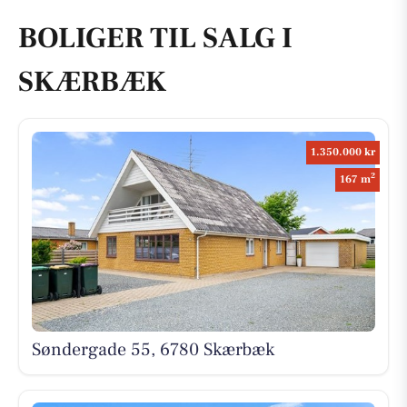
BOLIGER TIL SALG I
SKÆRBÆK
1.350.000 kr
2
167 m
Søndergade 55, 6780 Skærbæk